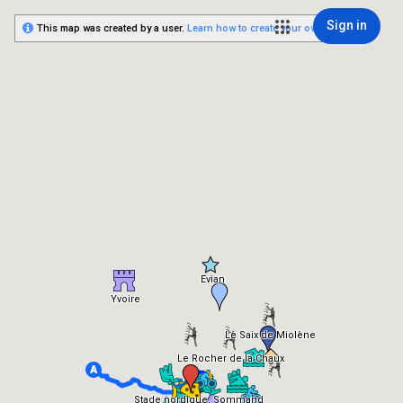
Sign in
This map was created by a user.
Learn how to create your own.
Evian
Yvoire
Le Saix de Miolène
Le Rocher de la Chaux
Stade nordique, Sommand